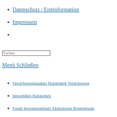
Datenschutz / Erstinformation
Impressum
Website-
Suche
Press
umschalten
Escape
Menü
Schließen
to
Versicherungsmakler Halstenbek Versicherung
close
Immobilien Halstenbek
the
Fonds Investmentfonds Aktienfonds Rentenfonds
search