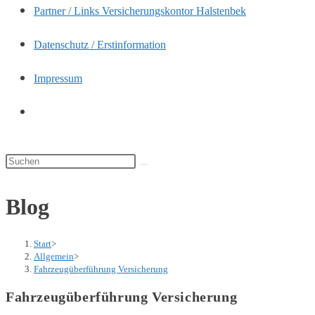
Partner / Links Versicherungskontor Halstenbek
panel.
Datenschutz / Erstinformation
Impressum
Website-
Suche
umschalten
Diese
Website
Blog
durchsuchen
Start
>
Allgemein
>
Fahrzeugüberführung Versicherung
Fahrzeugüberführung Versicherung