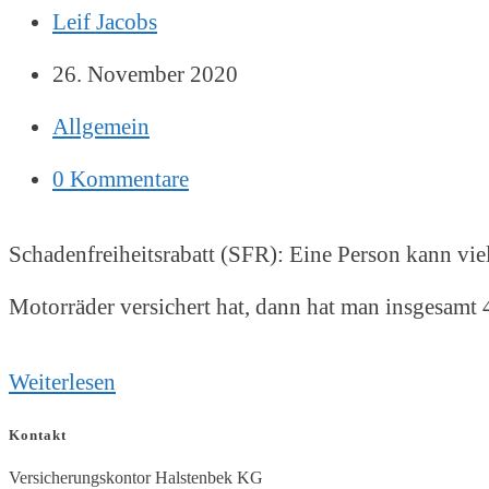
Beitrags-
Leif Jacobs
Autor:
Beitrag
26. November 2020
veröffentlicht:
Beitrags-
Allgemein
Kategorie:
Beitrags-
0 Kommentare
Kommentare:
Schadenfreiheitsrabatt (SFR): Eine Person kann vie
Motorräder versichert hat, dann hat man insgesamt 
Schadenfreiheitsrabatt-
Weiterlesen
Übertragung
Kontakt
Versicherungskontor Halstenbek KG
Schadenfreiheitsklasse