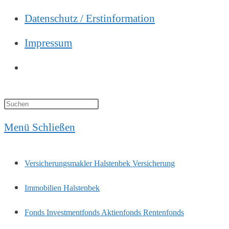
Datenschutz / Erstinformation
Impressum
Website-
Suche
Press
umschalten
Escape
Menü
Schließen
to
Versicherungsmakler Halstenbek Versicherung
close
Immobilien Halstenbek
the
Fonds Investmentfonds Aktienfonds Rentenfonds
search