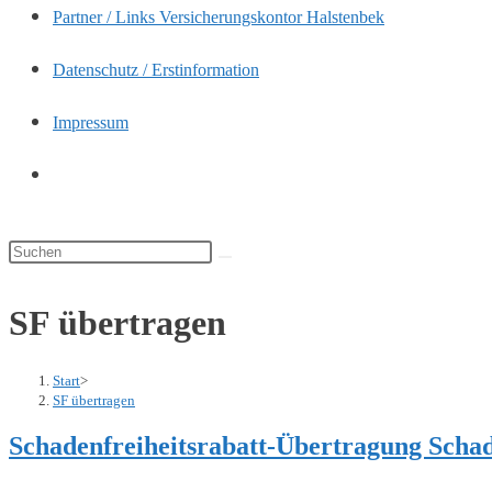
Partner / Links Versicherungskontor Halstenbek
panel.
Datenschutz / Erstinformation
Impressum
Website-
Suche
umschalten
Diese
Website
SF übertragen
durchsuchen
Start
>
SF übertragen
Schadenfreiheitsrabatt-Übertragung Schad